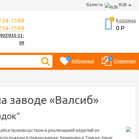
Валюта:
RUB
 234-1599
0
Корзина
 234-1599
0
Р
(903)930-33-
99
0
0
Избранные
Сравнение
а заводе «Валсиб»
ядок"
ющейся производством и реализацией изделий из
расположены в Новокузнецке, Кемерово и Томске. Наше