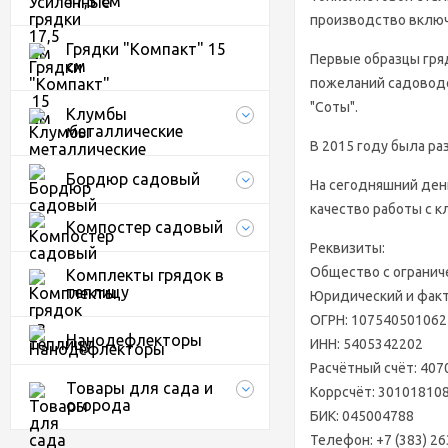
17,5 см
производство включ
Грядки "Компакт" 15
Первые образцы гряд
см
пожеланий садоводо
"Соты".
Клумбы
металлические
В 2015 году была ра
Бордюр садовый
На сегодняшний ден
качество работы с к
Компостер садовый
Реквизиты:
Общество с огранич
Комплекты грядок в
теплицу
Юридический и факти
ОГРН: 107540501062
Нанодефлекторы
ИНН: 5405342202
Расчётный счёт: 40
Товары для сада и
Коррсчёт: 30101810
огорода
БИК: 045004788
Телефон: +7 (383) 26