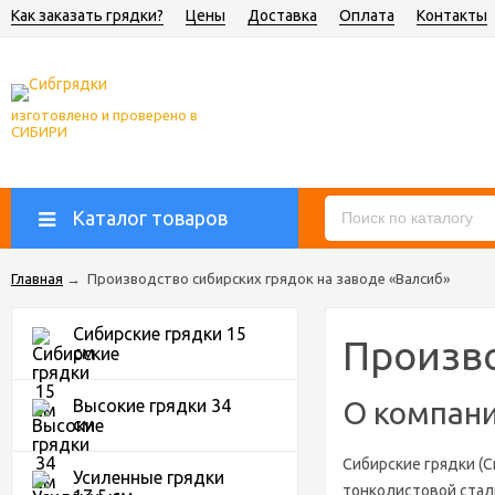
Как заказать грядки?
Цены
Доставка
Оплата
Контакты
изготовлено и проверено в
СИБИРИ
Каталог товаров
Главная
→
Производство сибирских грядок на заводе «Валсиб»
Сибирские грядки 15
Произво
см
Высокие грядки 34
О компани
см
Сибирские грядки (С
Усиленные грядки
тонколистовой стали