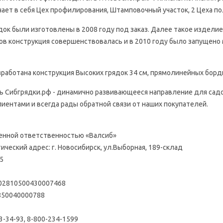
ает в себя Цех профилирования, Штамповочный участок, 2 Цеха по
ок были изготовлены в 2008 году под заказ. Далее такое изделие
в конструкция совершенствовалась и в 2010 году было запущено 
зработана конструкция Высоких грядок 34 см, прямолинейных бор
ь Сибгрядки.рф - динамично развивающееся направление для сад
лиентами и всегда рады обратной связи от наших покупателей.
енной ответственностью «Валсиб»
ческий адрес: г. Новосибирск, ул.Выборная, 189-склад
5
702810500430007468
850040000788
3-34-93, 8-800-234-1599