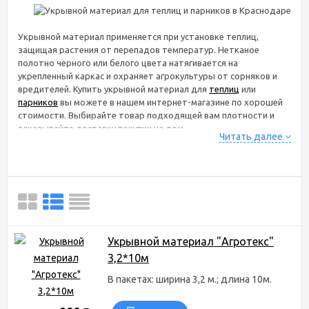
Укрывной материал применяется при установке теплиц,
защищая растения от перепадов температур. Нетканое
полотно черного или белого цвета натягивается на
укрепленный каркас и охраняет агрокультуры от сорняков и
вредителей. Купить укрывной материал для
теплиц
или
парников
вы можете в нашем интернет-магазине по хорошей
стоимости. Выбирайте товар подходящей вам плотности и
заказывайте доставку покупки на дом.
Читать далее
Укрывной материал для
теплиц и парников в
интернет-магазине
Сибгрядки.рф в Краснодаре
Укрывной материал "Агротекс"
В интернет-магазине Сибгрядки.рф вы можете купить
3,2*10м
укрывной материал для теплиц и парников белого цвета по
доступным ценам. Мы осуществляем доставку по всей России,
В пакетах: ширина 3,2 м.; длина 10м.
оплату можно произвести любым способом. Для заказа
укрывного материала для теплиц и парников в Краснодаре