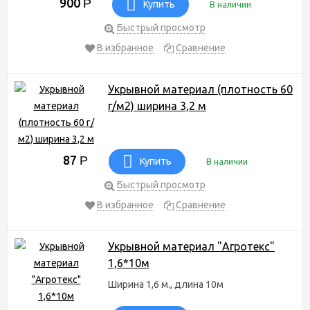
900
Р
свяжитесь с нашими менеджерами по телефону: 8 (800) 234-
Купить
В наличии
1599.
Быстрый просмотр
В избранное
Сравнение
Укрывной материал (плотность 60
г/м2) ширина 3,2 м
87
Р
Купить
В наличии
Быстрый просмотр
В избранное
Сравнение
Укрывной материал "Агротекс"
1,6*10м
Ширина 1,6 м., длина 10м