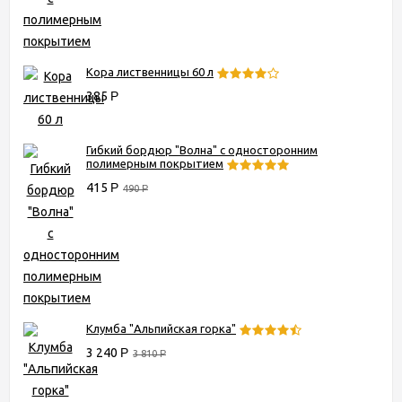
Кора лиственницы 60 л
385
Р
Гибкий бордюр "Волна" с односторонним
полимерным покрытием
415
Р
490
Р
Клумба "Альпийская горка"
3 240
Р
3 810
Р