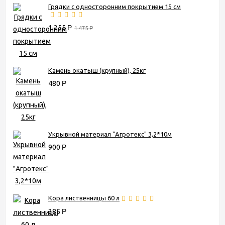
Грядки с односторонним покрытием 15 см
1 255
Р
1 475
Р
Камень окатыш (крупный), 25кг
480
Р
Укрывной материал "Агротекс" 3,2*10м
900
Р
Кора лиственницы 60 л
385
Р